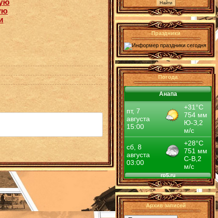
ую
ую
и
Праздники
Погода
Анапа
Архив записей