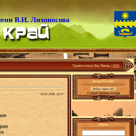
ени В.И. Лихоносова
Приветствую Вас
Гость
|
RSS
Вход на сайт
Войти через uID
Старая форма входа
23.01.2026, 10:17
ния
Поиск
ория
ва