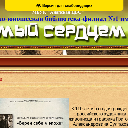
Версия для слабовидящих
МБУК "Анапская ЦБС"
ко-юношеская библиотека-филиал №1 им
ки
К 110-летию со дня рожде
российского художника,
живописца и графика Григ
Александровича Булгако