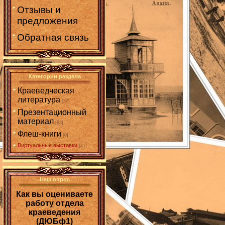
Отзывы и
предложения
Обратная связь
Категории раздела
Краеведческая
литература
[32]
Презентационный
материал
[83]
Флеш-книги
[0]
Виртуальные выставки
[41]
Наш опрос
Как вы оцениваете
работу отдела
краеведения
(ДЮБф1)