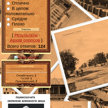
Отлично
В целом
положительно
Средне
Плохо
[
Результаты
·
Архив опросов
]
Всего ответов:
124
Статистика
Онлайн всего:
1
Гостей:
1
Пользователей:
0