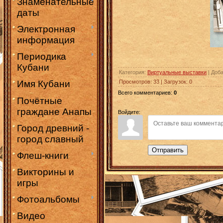
Знаменательные
даты
Электронная
информация
Периодика
Кубани
Категория
:
Виртуальные выставки
|
Доб
Просмотров
:
33
|
Загрузок
:
0
Имя Кубани
Всего комментариев
:
0
Почётные
граждане Анапы
Войдите:
Город древний -
город славный
Отправить
Флеш-книги
Викторины и
игры
Фотоальбомы
Видео