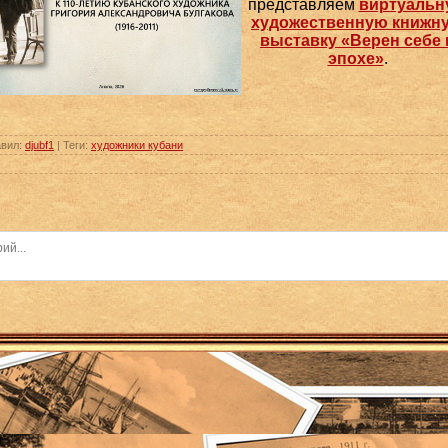
представляем
виртуальн
художественную книжн
выставку «Верен себе 
эпохе»
.
авил
:
djubf1
|
Теги
:
художники кубани