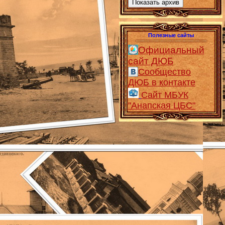
Показать архив
Полезные сайты
Официальный
сайт ДЮБ
Сообщество
ДЮБ в контакте
Сайт МБУК
"Анапская ЦБС"