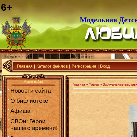
6+
Модельная Детс
Главная
|
Каталог файлов
|
Регистрация
|
Вход
Меню сайта
Главная
»
Файлы
»
Виртуальные выстав
Новости сайта
О библиотеке
Афиша
СВОи: Герои
нашего времени!