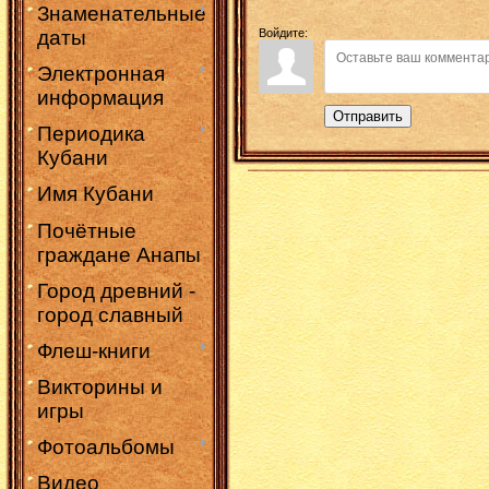
Знаменательные
Войдите:
даты
Электронная
информация
Отправить
Периодика
Кубани
Имя Кубани
Почётные
граждане Анапы
Город древний -
город славный
Флеш-книги
Викторины и
игры
Фотоальбомы
Видео