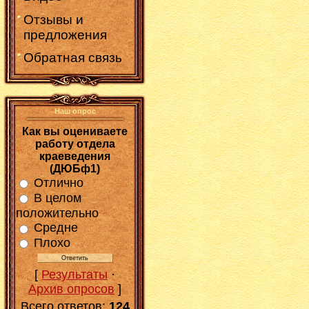
Отзывы и
предложения
Обратная связь
Наш опрос
Как вы оцениваете
работу отдела
краеведения
(ДЮБф1)
Отлично
В целом
положительно
Средне
Плохо
[
Результаты
·
Архив опросов
]
Всего ответов:
124