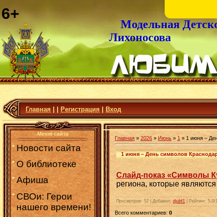
6+
Модельная Детск
Лихоносова
Главная
|
|
Регистрация
|
Вход
Меню сайта
Главная
»
2026
»
Июнь
»
1
» 1 июня – Де
Новости сайта
1 июня – День символов Краснодар
О библиотеке
Слайд-показ «Символы К
Афиша
региона, которые являютс
СВОи: Герои
Просмотров
:
52
|
Добавил
:
djubf1
|
Рейтинг
:
5.0
/
нашего времени!
Всего комментариев
:
0