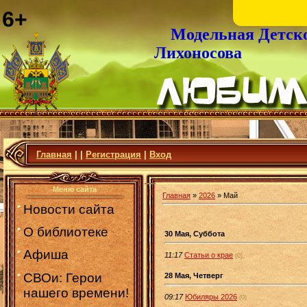
6+
Модельная Детск
Лихоносова
Главная
|
|
Регистрация
|
Вход
Меню сайта
Главная
»
2026
»
Май
Новости сайта
О библиотеке
30 Мая, Суббота
Афиша
11:17
Статьи о крае
(0)
СВОи: Герои
28 Мая, Четверг
нашего времени!
09:17
Юбиляры 2026
(0)