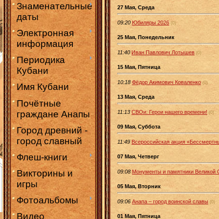
Знаменательные
27 Мая, Среда
даты
09:20
Юбиляры 2026
(0)
Электронная
25 Мая, Понедельник
информация
11:40
Иван Павлович Лотышев
(0)
Периодика
15 Мая, Пятница
Кубани
10:18
Фёдор Акимович Коваленко
(0)
Имя Кубани
13 Мая, Среда
Почётные
граждане Анапы
11:13
СВОи: Герои нашего времени!
(0)
09 Мая, Суббота
Город древний -
город славный
11:49
Всероссийская акция «Бессмертн
Флеш-книги
07 Мая, Четверг
Викторины и
09:08
Монументы и памятники Великой 
игры
05 Мая, Вторник
Фотоальбомы
09:06
Анапа – город воинской славы
(0)
Видео
01 Мая, Пятница