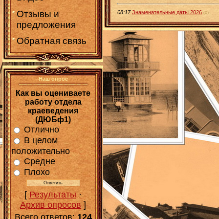
Отзывы и
08:17
Знаменательные даты 2026
(0)
предложения
Обратная связь
Наш опрос
Как вы оцениваете
работу отдела
краеведения
(ДЮБф1)
Отлично
В целом
положительно
Средне
Плохо
[
Результаты
·
Архив опросов
]
Всего ответов:
124