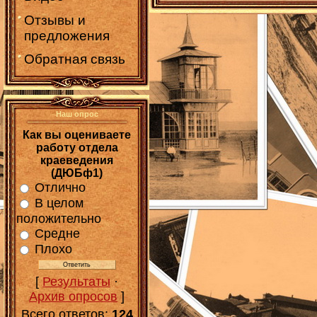
Отзывы и
предложения
Обратная связь
Наш опрос
Как вы оцениваете
работу отдела
краеведения
(ДЮБф1)
Отлично
В целом
положительно
Средне
Плохо
[
Результаты
·
Архив опросов
]
Всего ответов:
124