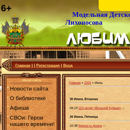
6+
Модельная Детск
Лихоносова
Главная
|
|
Регистрация
|
Вход
Меню сайта
Главная
»
2026
»
Июнь
Новости сайта
О библиотеке
30 Июня, Вторник
Афиша
09:19
110-летие «Вольной Кубани»
(0)
СВОи: Герои
26 Июня, Пятница
нашего времени!
10:38
Крепость Анапа
(0)