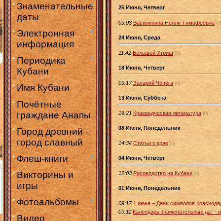
Знаменательные
25 Июня, Четверг
даты
09:03
Василинина Нелли Тимофеевна
(0
Электронная
24 Июня, Среда
информация
11:42
Большой Утриш
(0)
Периодика
18 Июня, Четверг
Кубани
09:17
Захарий Чепега
(0)
Имя Кубани
13 Июня, Суббота
Почётные
граждане Анапы
16:21
Краеведческая литература
(0)
08 Июня, Понедельник
Город древний -
город славный
14:34
Статьи о крае
(0)
Флеш-книги
04 Июня, Четверг
Викторины и
12:03
Рисоводство на Кубани
(0)
игры
01 Июня, Понедельник
Фотоальбомы
09:17
1 июня – День символов Краснодар
09:11
Календарь знаменательных дат - 
Видео