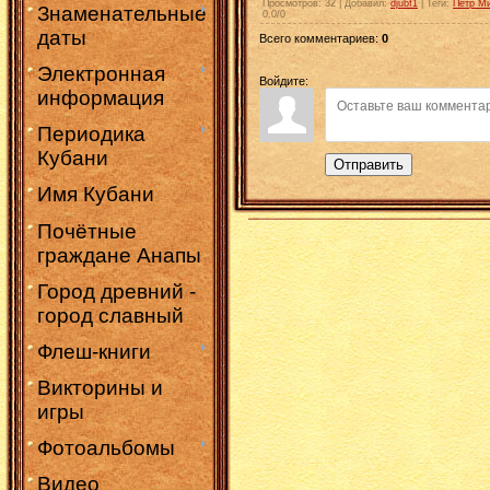
Просмотров
:
32
|
Добавил
:
djubf1
|
Теги
:
Петр М
Знаменательные
0.0
/
0
даты
Всего комментариев
:
0
Электронная
Войдите:
информация
Периодика
Кубани
Отправить
Имя Кубани
Почётные
граждане Анапы
Город древний -
город славный
Флеш-книги
Викторины и
игры
Фотоальбомы
Видео