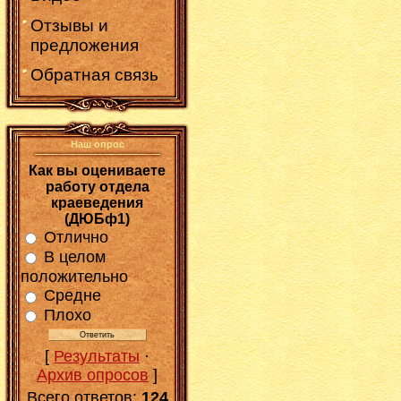
Отзывы и
предложения
Обратная связь
Наш опрос
Как вы оцениваете
работу отдела
краеведения
(ДЮБф1)
Отлично
В целом
положительно
Средне
Плохо
[
Результаты
·
Архив опросов
]
Всего ответов:
124