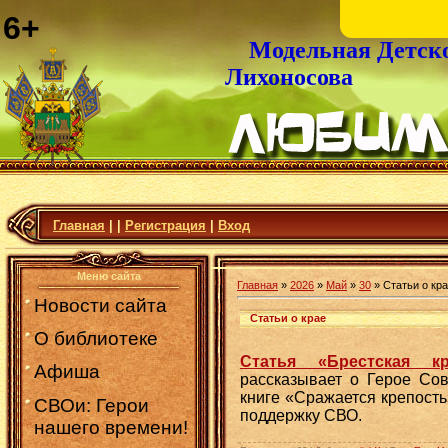
6+
Модельная Детск
Лихоносова
Главная
|
|
Регистрация
|
Вход
Меню сайта
Главная
»
2026
»
Май
»
30
» Статьи о кр
Новости сайта
Статьи о крае
О библиотеке
Статья «Брестская к
Афиша
рассказывает о Герое Сов
книге «Сражается крепость
СВОи: Герои
поддержку СВО.
нашего времени!