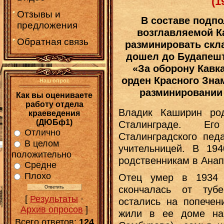
(1
Отзывы и
В составе подпо
предложения
возглавляемой К
Обратная связь
разминировать скл
дошел до Будапешт
«За оборону Кавка
орден Красного Зна
Наш опрос
разминировании
Как вы оцениваете
работу отдела
Владик Каширин ро
краеведения
(ДЮБф1)
Сталинграде. Е
Отлично
Сталинградского педа
В целом
учительницей. В 19
положительно
родственникам в Анап
Средне
Плохо
Отец умер в 1934 
скончалась от туб
[
Результаты
·
остались на попечен
Архив опросов
]
жили в ее доме на
Всего ответов:
124