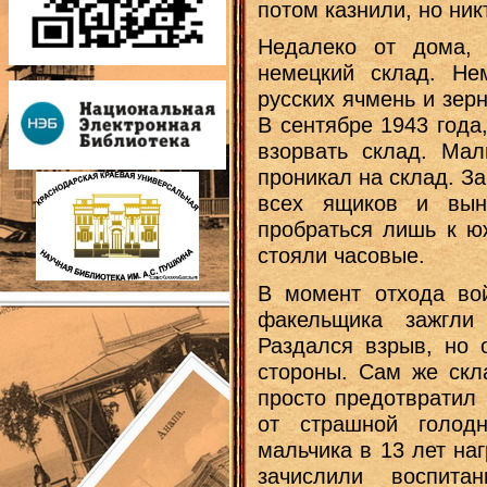
потом казнили, но ник
Недалеко от дома,
немецкий склад. Не
русских ячмень и зер
В сентябре 1943 года
взорвать склад. Мал
проникал на склад. З
всех ящиков и вын
пробраться лишь к юж
стояли часовые.
В момент отхода во
факельщика зажгли
Раздался взрыв, но 
стороны. Сам же скл
просто предотвратил 
от страшной голод
мальчика в 13 лет на
зачислили воспит