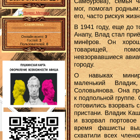
Самбурова), семья ч
мог, помогал родным
его, часто рискуя жиз
Статистика
В 1941 году, еще до 
Анапу, Влад стал при
Онлайн всего:
3
Гостей:
3
минёров. Он хорош
Пользователей:
0
товарищей, пом
невзорвавшиеся авиа
городу.
О навыках минир
маленький Владик
Соловьянова. Она пр
к подпольной группе.
готовились взорвать 
пристани. Владик Каш
и взорвал портовое 
время фашисты выш
схватили всех членов