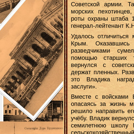
Советской армии. Т
морских пехотинцев,
роты охраны штаба 1
генерал-лейтенант К.
Удалось отличиться 
Крым. Оказавшис
разведчиками суме
помощью старших т
вернулся с советск
держат пленных. Раз
это Владика нагр
заслуги».
Вместе с войсками 
опасаясь за жизнь м
решило направить ег
учёбу. Владик вернулс
семилетнюю школу 
сельскохозяйственный