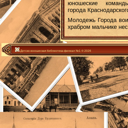
юношеские команд
города Краснодарского
Молодежь Города вои
храбром мальчике нес
Детско-юношеская библиотека-филиал №1 © 2026