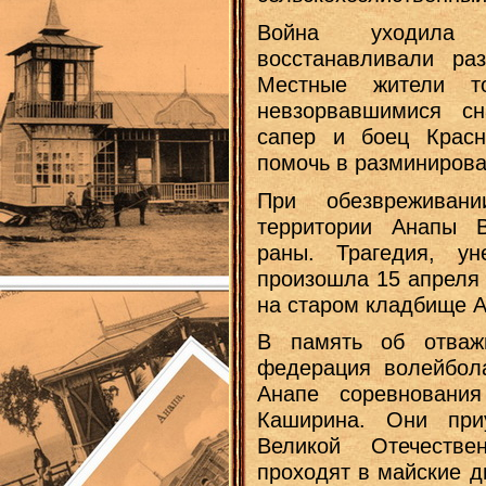
Война уходила
восстанавливали ра
Местные жители т
невзорвавшимися с
сапер и боец Красн
помочь в разминирова
При обезвреживан
территории Анапы 
раны. Трагедия, у
произошла 15 апреля 
на старом кладбище 
В память об отваж
федерация волейбол
Анапе соревновани
Каширина. Они пр
Великой Отечеств
проходят в майские д