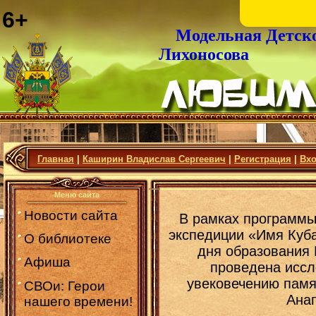
6+
Модельная Детск
Лихоносова
Главная
|
Каширин Владислав Сергеевич
|
Регистрация
|
Вх
Меню сайта
Новости сайта
В рамках программы
экспедиции «Имя Куб
О библиотеке
дня образования 
Афиша
проведена иссл
увековечению памя
СВОи: Герои
Анап
нашего времени!