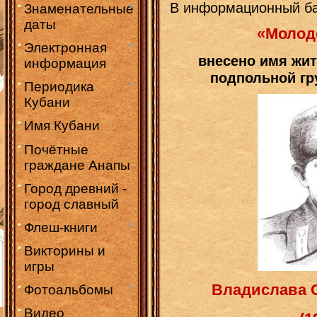
В информационный ба
Знаменательные
даты
«Молод
Электронная
внесено имя ж
ит
информация
подпольной гр
Периодика
Кубани
Имя Кубани
Почётные
граждане Анапы
Город древний -
город славный
Флеш-книги
Викторины и
игры
Владислава 
Фотоальбомы
Видео