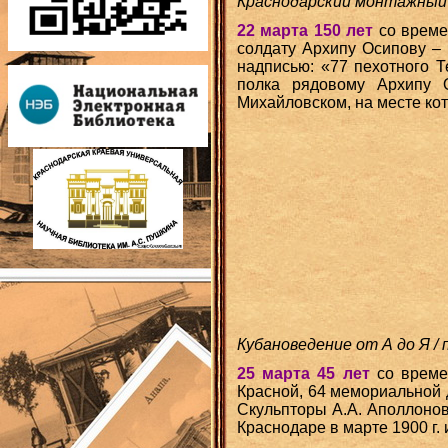
Краснодарский монтажный т
22 марта 150 лет
со време
солдату Архипу Осипову – 
надписью: «77 пехотного 
полка рядовому Архипу О
Михайловском, на месте кот
Кубановедение от А до Я / 
25 марта 45 лет
со времен
Красной, 64 мемориальной 
Скульпторы А.А. Аполлонов,
Краснодаре в марте 1900 г. и