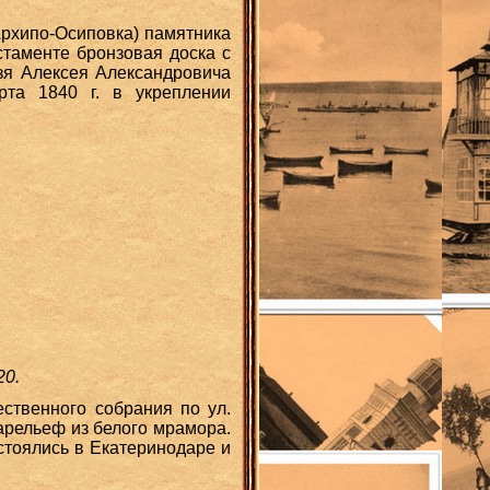
Архипо-Осиповка) памятника
стаменте бронзовая доска с
зя Алексея Александровича
рта 1840 г. в укреплении
20.
ственного собрания по ул.
арельеф из белого мрамора.
остоялись в Екатеринодаре и