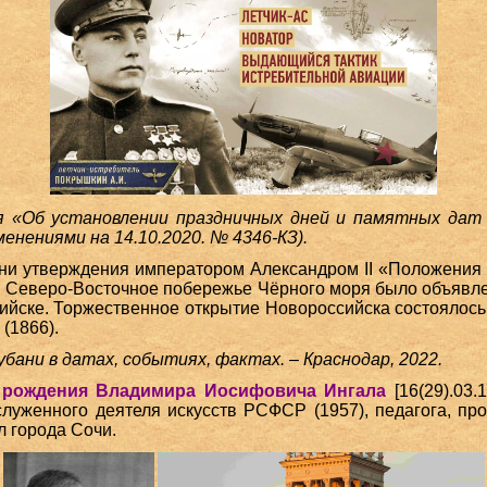
я «Об установлении праздничных дней и памятных дат
зменениями на 14.10.2020. № 4346-КЗ).
ни утверждения императором Александром II «Положения 
. Северо-Восточное побережье Чёрного моря было объявл
ийске. Торжественное открытие Новороссийска состоялось 
(1866).
убани в датах, событиях, фактах. – Краснодар, 2022.
я рождения Владимира Иосифовича Ингала
[16(29).03.
аслуженного деятеля искусств РСФСР (1957), педагога, про
 города Сочи.