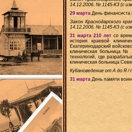
14.12.2006. № 1145-КЗ (с и
29 марта
День финансиста 
Закон Краснодарского кра
14.12.2006. № 1145-КЗ (с и
31 марта 210 лет
со време
история краевой клинич
Екатеринодарский войсково
клиническая больница № 1
технологий, где разрабат
клиническая больница Север
Кубановедение от А до Я / 
31 марта
День памяти воино