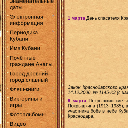
Знаменательные
даты
Электронная
1 марта
День спасателя Кра
информация
Периодика
Кубани
Имя Кубани
Почётные
граждане Анапы
Город древний -
город славный
Закон Краснодарского кра
Флеш-книги
14.12.2006. № 1145-КЗ (с и
Викторины и
6 марта
Покрышкинские чт
игры
Покрышкина (1913–1985), 
участника боёв в небе Куб
Фотоальбомы
Краснодара.
Видео