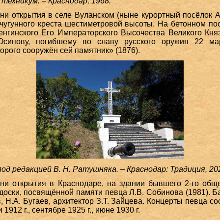
ехникум. – Краснодар, 1968.
ни открытия в селе Вуланском (ныне курортный посёлок 
чугунного креста шестиметровой высоты. На бетонном по
Тенгинского Его Императорского Высочества Великого Кня
сипову, погибшему во славу русского оружия 22 ма
орого сооружён сей памятник» (1876).
под редакцией В. Н. Ратушняка. – Краснодар: Традиция, 20
и открытия в Краснодаре, на здании бывшего 2-го обще
доски, посвящённой памяти певца Л.В. Собинова (1981). Б
 Н.А. Бугаев, архитектор З.Т. Зайцева. Концерты певца с
 1912 г., сентябре 1925 г., июне 1930 г.