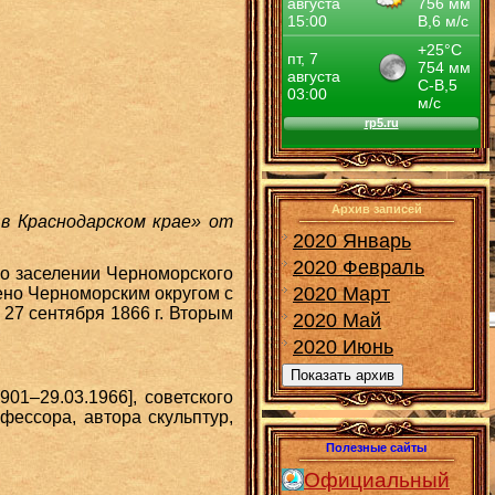
Архив записей
 в Краснодарском крае» от
2020 Январь
2020 Февраль
о заселении Черноморского
2020 Март
ено Черноморским округом с
27 сентября 1866 г. Вторым
2020 Май
2020 Июнь
Показать архив
1901–29.03.1966], советского
фессора, автора скульптур,
Полезные сайты
Официальный