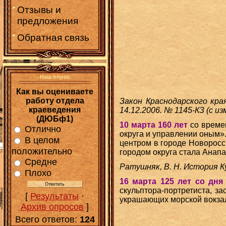
Отзывы и
предложения
Обратная связь
Наш опрос
Как вы оцениваете
работу отдела
Закон Краснодарского кра
краеведения
14.12.2006. № 1145-КЗ (с и
(ДЮБф1)
10 марта 160 лет
со време
Отлично
округа и управлении оным»
В целом
центром в городе Новоросс
положительно
городом округа стала Анапа 
Средне
Ратушняк, В. Н. История К
Плохо
16 марта 125 лет со дн
скульптора-портретиста, з
[
Результаты
·
украшающих морской вокзал
Архив опросов
]
Всего ответов:
124