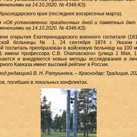
зменениями на 14.10.2020. № 4346-КЗ).
Краснодарского края (последнее воскресенье марта).
я «Об установлении праздничных дней и памятных дат
зменениями на 14.10.2020. № 4346-КЗ).
ни открытия Екатеринодарского военного госпиталя (181
еской больницы № 1. 24 сентября 1874 г. Указом и
й госпиталь преобразован в войсковую больницу на 100 
 имени профессора С.В. Очаповского» (улица 1 Мая, 1
ываются и внедряются новые методы исследования и ле
ного Кавказа имеет высокий рейтинг в России.
под редакцией В. Н. Ратушняка. – Краснодар: Традиция, 20
в, погибших в локальных конфликтах.