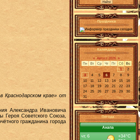
Праздники
Календарь
«
Август 2026
»
Пн
Вт
Ср
Чт
Пт
Сб
Вс
1
2
3
4
5
6
7
8
9
10
11
12
13
14
15
16
17
18
19
20
21
22
23
24
25
26
27
28
29
30
 в Краснодарском крае» от
31
ния Александра Ивановича
ы Героя Советского Союза,
Погода
очётного гражданина города
Анапа