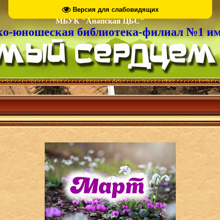
Версия для слабовидящих
МБУК "Анапская ЦБС"
ко-юношеская библиотека-филиал №1 им