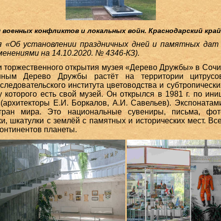
военных конфликтов и локальных войн. Краснодарский край
я «Об установлении праздничных дней и памятных дат
зменениями на 14.10.2020. № 4346-КЗ).
 торжественного открытия музея «Дерево Дружбы» в Сочи
иным Дерево Дружбы растёт на территории цитрусов
сследовательского института цветоводства и субтропически
у которого есть свой музей. Он открылся в 1981 г. по ин
(архитекторы Е.И. Боркалов, А.И. Савельев). Экспонатам
ран мира. Это национальные сувениры, письма, фото
ки, шкатулки с землёй с памятных и исторических мест. Вс
континентов планеты.