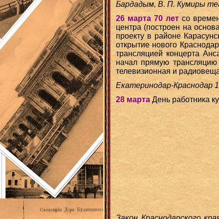
Бардадым, В. П. Кумиры те
26 марта 70 лет
со времен
центра (построен на осно
проекту в районе Карасунс
открытие нового Краснодар
трансляцией концерта Анса
начал прямую трансляцию
телевизионная и радиовеща
Екатеринодар-Краснодар 17
28 марта
День работника ку
Закон Краснодарского кра