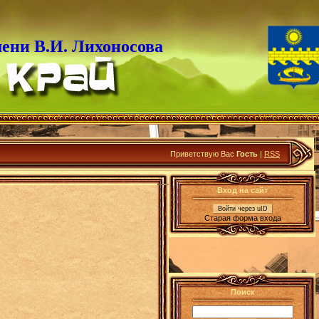
ени В.И. Лихоносова
Приветствую Вас
Гость
|
RSS
Вход на сайт
Войти через uID
Старая форма входа
Поиск