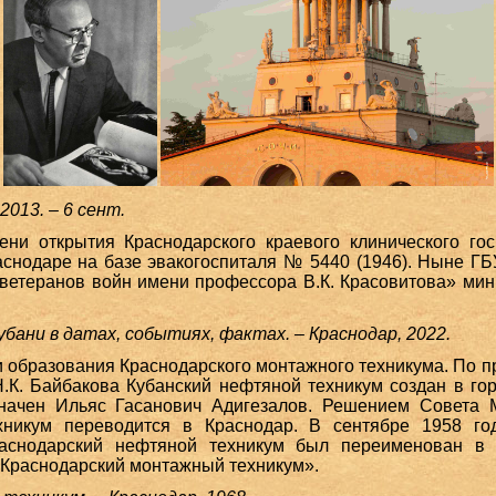
2013. – 6 сент.
ни открытия Краснодарского краевого клинического го
аснодаре на базе эвакогоспиталя № 5440 (1946). Ныне ГБ
 ветеранов войн имени профессора В.К. Красовитова» ми
убани в датах, событиях, фактах. – Краснодар, 2022.
 образования Краснодарского монтажного техникума. По п
.К. Байбакова Кубанский нефтяной техникум создан в гор
значен Ильяс Гасанович Адигезалов. Решением Совета 
хникум переводится в Краснодар. В сентябре 1958 го
аснодарский нефтяной техникум был переименован в 
«Краснодарский монтажный техникум».