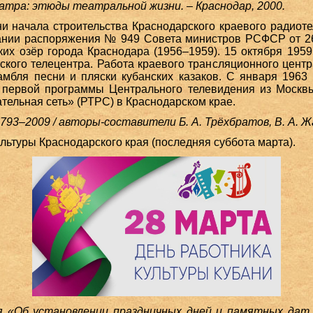
атра: этюды театральной жизни. – Краснодар, 2000.
и начала строительства Краснодарского краевого радиот
вании распоряжения № 949 Совета министров РСФСР от 26 
ких озёр города Краснодара (1956–1959). 15 октября 1959
ского телецентра. Работа краевого трансляционного центра
мбля песни и пляски кубанских казаков. С января 1963 
 первой программы Центрального телевидения из Москв
тельная сеть» (РТРС) в Краснодарском крае.
93–2009 / авторы-составители Б. А. Трёхбратов, В. А. Жа
льтуры Краснодарского края (последняя суббота марта).
я «Об установлении праздничных дней и памятных дат