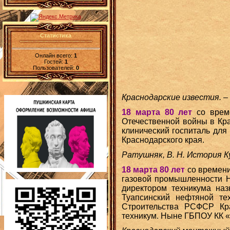
Статистика
Онлайн всего:
1
Гостей:
1
Пользователей:
0
Краснодарские известия. – 
18 марта 80 лет
со време
Отечественной войны в Кр
клинический госпиталь для
Краснодарского края.
Ратушняк, В. Н. История К
18 марта 80 лет
со времени
газовой промышленности Н
директором техникума на
Туапсинский нефтяной те
Строительства РСФСР Кр
техникум. Ныне ГБПОУ КК 