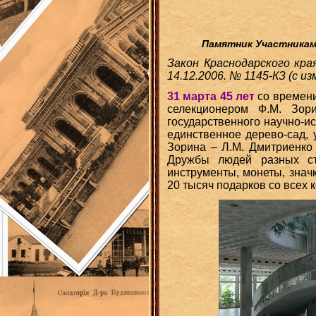
Памятник Участникам 
Закон Краснодарского кра
14.12.2006. № 1145-КЗ (с и
31 марта 45 лет
со времени
селекционером Ф.М. Зор
государственного научно-и
единственное дерево-сад, 
Зорина – Л.М. Дмитриенко 
Дружбы людей разных ст
инструменты, монеты, знач
20 тысяч подарков со всех 