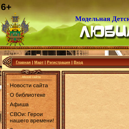
6+
Модельная Детс
Главная
|
Март
|
Регистрация
|
Вход
Меню сайта
Новости сайта
О библиотеке
Афиша
СВОи: Герои
нашего времени!