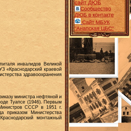
сайт ДЮБ
Сообщество
ДЮБ в контакте
Сайт МБУК
"Анапская ЦБС"
спиталя инвалидов Великой
УЗ «Краснодарский краевой
нистерства здравоохранения
риказу министра нефтяной и
оде Туапсе (1946). Первым
Министров СССР в 1951 г.
да приказом Министерства
Краснодарский монтажный