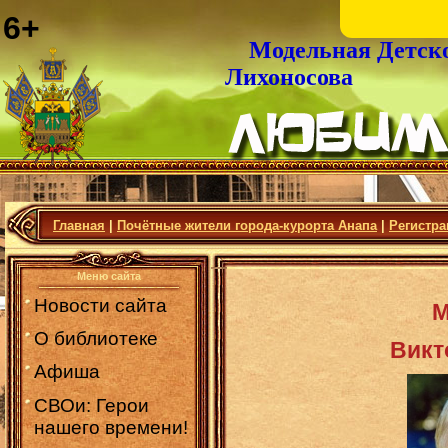
6+
Модельная Детск
Лихоносова
Главная
|
Почётные жители города-курорта Анапа
|
Регистра
Меню сайта
Новости сайта
О библиотеке
Викт
Афиша
СВОи: Герои
нашего времени!