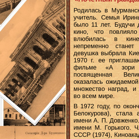
Родилась в Мурманс
учитель. Семья Ирин
было 11 лет. Будучи 
кино, что повлиял
влюбилась в кин
непременно станет
девушка выбрала Киев
1970 г. ее приглаш
фильме «А зори
посвященная Вели
оказалась ожидаемой
множество наград, и
во всем мире.
В 1972 году, по окон
Белокурова), стала 
имени А. П. Довженко
имени М. Горького. 
СССР (1974), Киноака