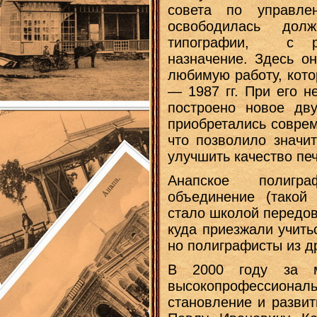
совета по управле
освободилась долж
типографии, с р
назначение. Здесь о
любимую работу, кото
— 1987 гг. При его н
построено новое дву
приобретались соврем
что позволило значит
улучшить качество пе
Анапское полиграф
объединение (такой 
стало школой передов
куда приезжали учить
но полиграфисты из др
В 2000 году за мн
высокопрофессиона
становление и развит