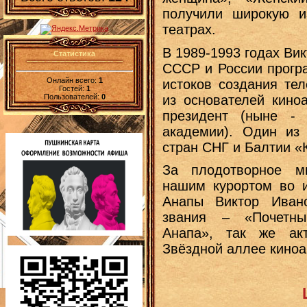
получили широкую и
театрах.
В 1989-1993 годах Ви
Статистика
СССР и России прогр
Онлайн всего:
1
истоков создания те
Гостей:
1
из основателей кино
Пользователей:
0
президент (ныне -
академии). Один из 
стран СНГ и Балтии «
За плодотворное мн
нашим курортом во и
Анапы Виктор Иван
звания – «Почетны
Анапа», так же ак
Звёздной аллее киноа