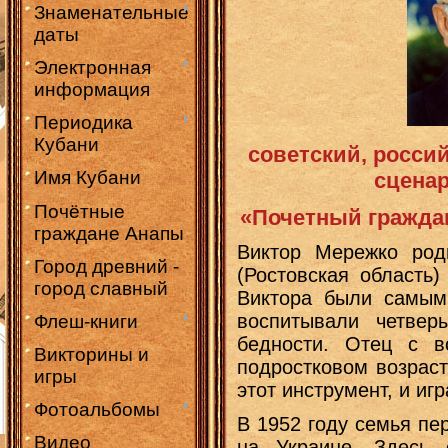
Знаменательные
даты
Электронная
информация
Периодика
Кубани
советский, росси
Имя Кубани
сценар
Почётные
«Почетный граждан
граждане Анапы
Виктор Мережко род
Город древний -
(Ростовская область)
город славный
Виктора были самым
воспитывали четве
Флеш-книги
бедности. Отец с в
Викторины и
подростковом возраст
игры
этот инструмент, и иг
Фотоальбомы
В 1952 году семья пе
Видео
на Украине. Здесь 