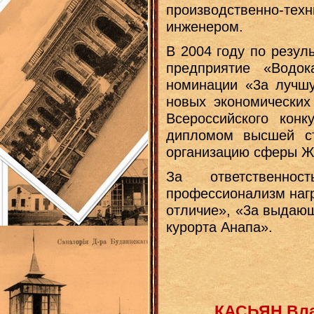
производственно-те
инженером.
В 2004 году по резул
предприятие «Водо
номинации «3а лучш
новых экономических 
Всероссийского конк
дипломом высшей с
организацию сферы Ж
За ответственнос
профессионализм наг
отличие», «3а выдающ
курорта Анапа».
КАСЬЯН Вла