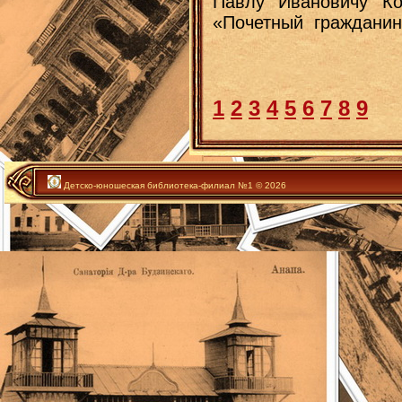
Павлу Ивановичу Ко
«Почетный гражданин 
1
2
3
4
5
6
7
8
9
Детско-юношеская библиотека-филиал №1 © 2026