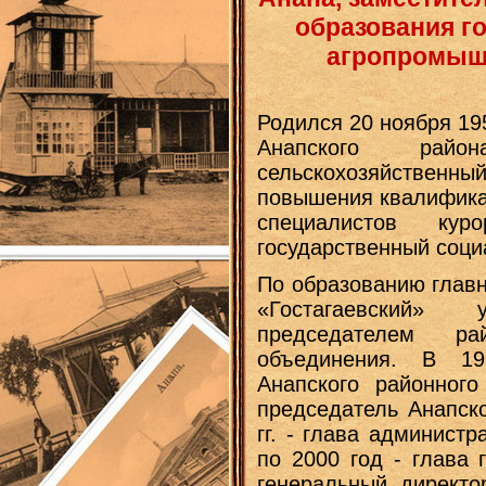
образования го
агропромыш
Родился 20 ноября 195
Анапского райо
сельскохозяйственный
повышения квалифика
специалистов кур
государственный соци
По образованию главн
«Гостагаевский» 
председателем рай
объединения. В 19
Анапского районного
председатель Анапско
гг. - глава админист
по 2000 год - глава 
генеральный директ