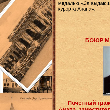
медалью «За выдающи
курорта Анапа».
БОЮР Ми
Почетный граж
Анапа, заместите