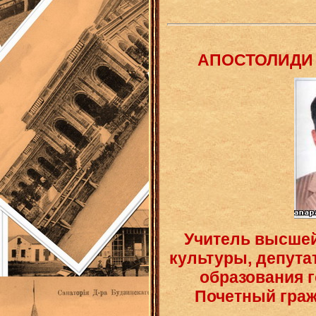
АПОСТОЛИДИ К
Учитель высшей
культуры, депута
образования г
Почетный граж