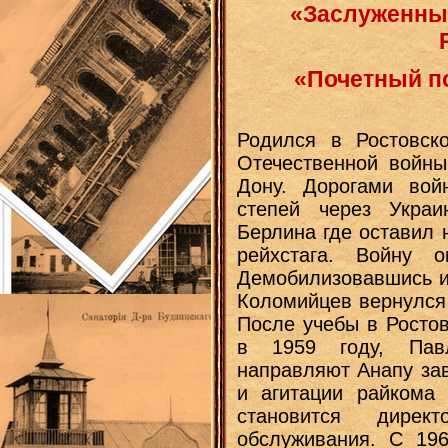
«Заслуженны
«Почетный п
Родился в Ростовско
Отечественной войны
Дону. Дорогами во
степей через Украи
Берлина где оставил 
рейхстага. Войну 
Демобилизовавшись из
Коломийцев вернулся 
После учебы в Росто
в 1959 году, Пав
направляют Анапу за
и агитации райкома 
становится дирек
обслуживания. С 19