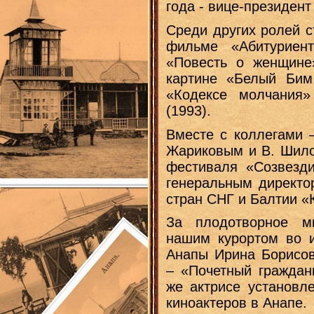
года - вице-президент
Среди других ролей с
фильме «Абитуриен
«Повесть о женщине
картине «Белый Бим
«Кодексе молчания»
(1993).
Вместе с коллегами –
Жариковым и В. Шило
фестиваля «Созвезди
генеральным директо
стран СНГ и Балтии «
За плодотворное мн
нашим курортом во и
Анапы Ирина Борисов
– «Почетный граждани
же актрисе установл
киноактеров в Анапе.