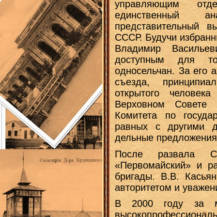
управляющим от
единственный а
представительный в
СССР. Будучи избран
Владимир Василье
доступным для т
односельчан. За его 
съезда, принципиа
открытого человек
Верховном Совете
Комитета по государ
равных с другими д
дельные предложения
После развала С
«Первомайский» и ра
бригады. В.В. Касья
авторитетом и уважен
В 2000 году за мн
высокопрофессионал