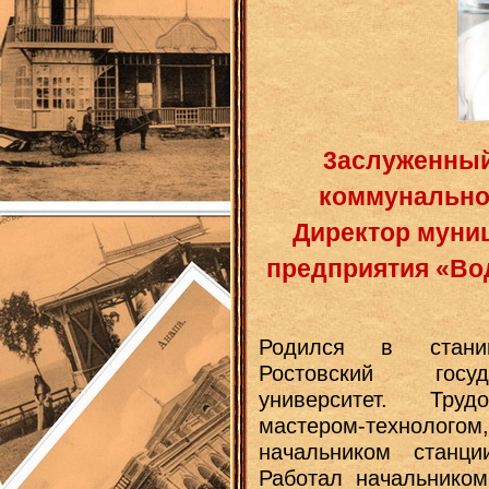
3аслуженный
коммунальног
Директор муни
предприятия «Во
Родился в станиц
Ростовский госуд
университет. Тру
мастером-техноло
начальником станци
Работал начальником