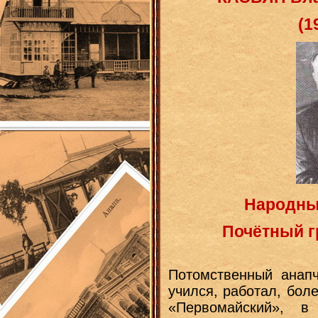
(1
Народны
Почётный г
Потомственный анапч
учился, работал, бол
«Первомайский», в