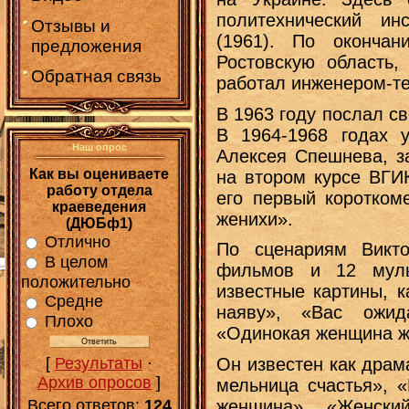
политехнический и
Отзывы и
(1961). По оконча
предложения
Ростовскую область,
Обратная связь
работал инженером-т
В 1963 году послал св
В 1964-1968 годах 
Наш опрос
Алексея Спешнева, з
Как вы оцениваете
на втором курсе ВГИ
работу отдела
его первый коротком
краеведения
женихи».
(ДЮБф1)
Отлично
По сценариям Викт
В целом
фильмов и 12 муль
положительно
известные картины, к
Средне
наяву», «Вас ожид
Плохо
«Одинокая женщина ж
[
Результаты
·
Он известен как драм
Архив опросов
]
мельница счастья», «
Всего ответов:
124
женщина», «Женски