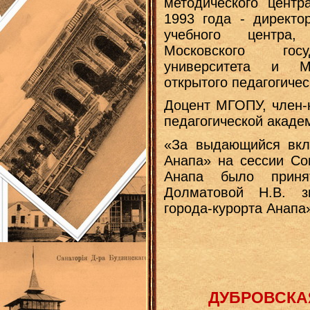
методического центр
1993 года - директо
учебного центра
Московского госу
университета и Мо
открытого педагогичес
Доцент МГОПУ, член-
педагогической акаде
«За выдающийся вкла
Анапа» на сессии Сов
Анапа было приня
Долматовой Н.В. з
города-курорта Анапа
ДУБРОВСКАЯ