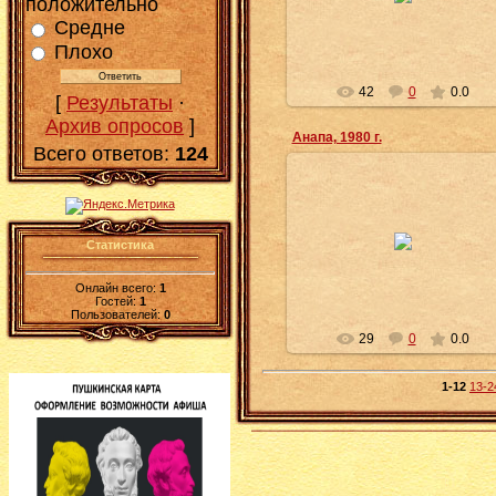
положительно
фотоальбом». – Москва, 1985. –
(Курорты СССР)
Средне
djubf1
Плохо
42
0
0.0
[
Результаты
·
Архив опросов
]
Анапа, 1980 г.
Всего ответов:
124
23.07.2025
Фотографии старой Анапы 1980
годов из книги «Анапа:
Статистика
фотоальбом». – Москва, 1985. –
(Курорты СССР)
Онлайн всего:
1
djubf1
Гостей:
1
Пользователей:
0
29
0
0.0
1-12
13-2