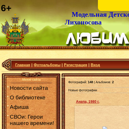
6+
Модельная Детск
Лихоносова
Главная
|
Фотоальбомы
|
Регистрация
|
Вход
Меню сайта
Фотографий:
148
| Альбомов:
2
Новости сайта
Новые фотографии
О библиотеке
Анапа, 1980 г.
Афиша
СВОи: Герои
23.07.2025
нашего времени!
Фотографии старой Анапы 1980
годов из книги «Анапа: