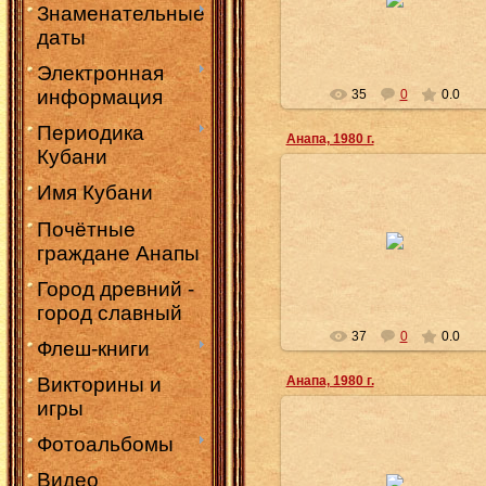
фотоальбом». – Москва, 1985. –
Знаменательные
(Курорты СССР)
даты
djubf1
Электронная
информация
35
0
0.0
Периодика
Анапа, 1980 г.
Кубани
Имя Кубани
23.07.2025
Фотографии старой Анапы 1980
Почётные
годов из книги «Анапа:
граждане Анапы
фотоальбом». – Москва, 1985. –
(Курорты СССР)
Город древний -
djubf1
город славный
37
0
0.0
Флеш-книги
Анапа, 1980 г.
Викторины и
игры
23.07.2025
Фотоальбомы
Фотографии старой Анапы 1980
Видео
годов из книги «Анапа: