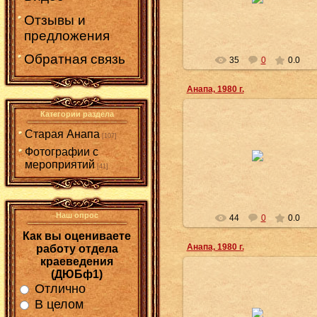
фотоальбом». – Москва, 1985. –
(Курорты СССР)
Отзывы и
djubf1
предложения
Обратная связь
35
0
0.0
Анапа, 1980 г.
Категории раздела
23.07.2025
Старая Анапа
[107]
Фотографии старой Анапы 1980
Фотографии с
годов из книги «Анапа:
фотоальбом». – Москва, 1985. –
мероприятий
[41]
(Курорты СССР)
djubf1
Наш опрос
44
0
0.0
Как вы оцениваете
Анапа, 1980 г.
работу отдела
краеведения
(ДЮБф1)
23.07.2025
Отлично
Фотографии старой Анапы 1980
В целом
годов из книги «Анапа: