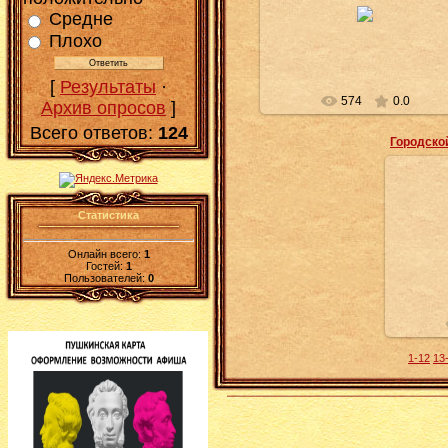
Средне
Администратор
Плохо
[
Результаты
·
574
0.0
Архив опросов
]
Всего ответов:
124
Статистика
Онлайн всего:
1
Гостей:
1
Пользователей:
0
1-12
13