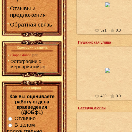
22.03.2015
Отзывы и
Администратор
предложения
Обратная связь
521
0.0
Пушкинская улица
Категории раздела
Старая Анапа
[107]
Фотографии с
22.03.2015
мероприятий
[41]
Администратор
Наш опрос
439
0.0
Как вы оцениваете
работу отдела
краеведения
Беседка любви
(ДЮБф1)
Отлично
В целом
положительно
22.03.2015