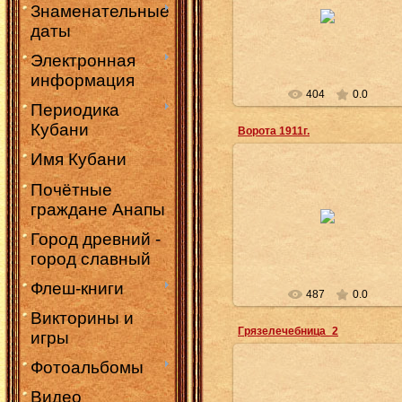
22.03.2015
Знаменательные
даты
Администратор
Электронная
информация
404
0.0
Периодика
Кубани
Ворота 1911г.
Имя Кубани
Почётные
22.03.2015
граждане Анапы
Администратор
Город древний -
город славный
Флеш-книги
487
0.0
Викторины и
Грязелечебница_2
игры
Фотоальбомы
Видео