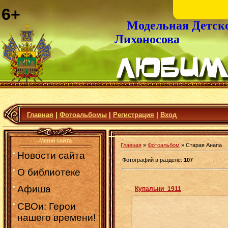
6+
Модельная Детск
Лихоносова
Главная
|
Фотоальбомы
|
Регистрация
|
Вход
Меню сайта
Главная
»
Фотоальбом
» Старая Анапа
Новости сайта
Фотографий в разделе
:
107
О библиотеке
Афиша
Купальни_1911
СВОи: Герои
нашего времени!