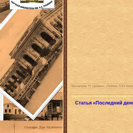
Просмотров: 57 | Добавил:
| Рейтинг:
5.0
/
1
Катег
Статья «Последний ден