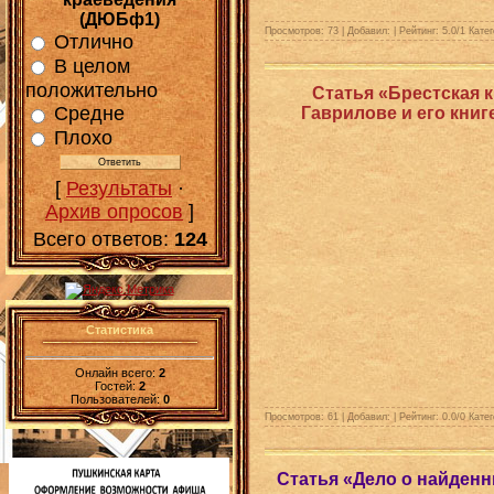
(ДЮБф1)
Просмотров: 73 | Добавил:
| Рейтинг:
5.0
/
1
Катег
Отлично
В целом
положительно
Статья «Брестская к
Средне
Гаврилове и его книг
Плохо
[
Результаты
·
Архив опросов
]
Всего ответов:
124
Статистика
Онлайн всего:
2
Гостей:
2
Пользователей:
0
Просмотров: 61 | Добавил:
| Рейтинг:
0.0
/
0
Катег
Статья «Дело о найденн