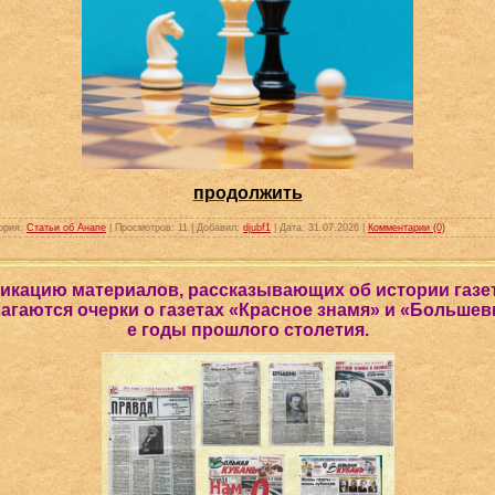
продолжить
ория:
Статьи об Анапе
|
Просмотров:
11
|
Добавил:
djubf1
|
Дата:
31.07.2026
|
Комментарии (0)
кацию материалов, рассказывающих об истории газе
гаются очерки о газетах «Красное знамя» и «Большеви
е годы прошлого столетия.