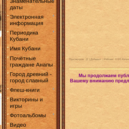
Знаменательные
даты
Электронная
информация
Периодика
Кубани
Имя Кубани
Почётные
Просмотров: 11 | Добавил:
| Рейтинг:
0.0
/
0
Катег
граждане Анапы
Город древний -
Мы продолжаем публи
город славный
Вашему вниманию предла
Флеш-книги
Викторины и
игры
Фотоальбомы
Видео