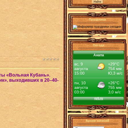
Праздники
Погода
Анапа
ты «Вольная Кубань».
к», выходивших в 20–40-
Архив записей