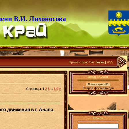
ени В.И. Лихоносова
Приветствую Вас
Гость
|
RSS
Вход на сайт
Войти через uID
Старая форма входа
Страницы
:
1
2
3
...
8
9
»
о движения в г. Анапа.
Поиск