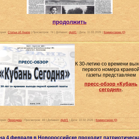
продолжить
ория:
Статьи об Анапе
|
Просмотров:
74
|
Добавил:
djubf1
|
Дата:
11.03.2026
|
Комментарии (0)
К 30-летию со времени вы
первого номера краево
газеты представляем
пресс-обзор «Кубань
сегодня»
.
ория:
Периодика
|
Просмотров:
49
|
Добавил:
djubf1
|
Дата:
22.02.2026
|
Комментарии (0)
 на 4 февраля в Новороссийске проходит патриотическ