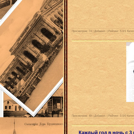
Просмотров: 74 | Добавил:
| Рейтинг:
5.0
/
1
Катег
Просмотров: 49 | Добавил:
| Рейтинг:
0.0
/
0
Катег
Каждый год в ночь с 3