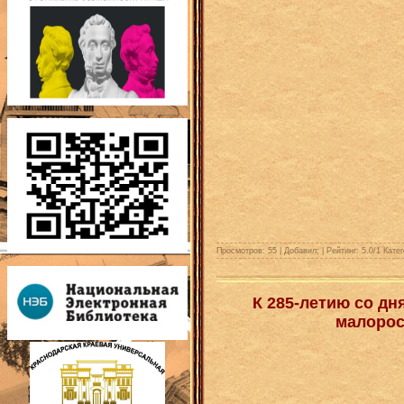
Просмотров: 55 | Добавил:
| Рейтинг:
5.0
/
1
Катег
К 285-летию со д
малорос