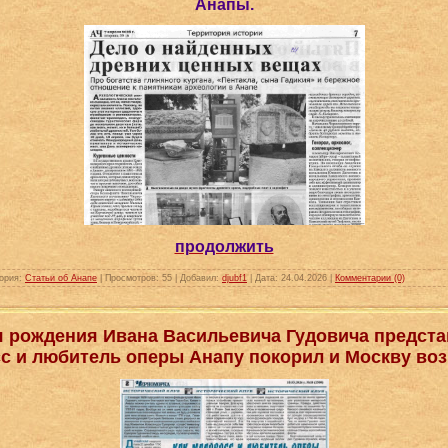
Анапы.
продолжить
ория:
Статьи об Анапе
|
Просмотров:
55
|
Добавил:
djubf1
|
Дата:
24.04.2026
|
Комментарии (0)
ня рождения Ивана Васильевича Гудовича предста
с и любитель оперы Анапу покорил и Москву воз