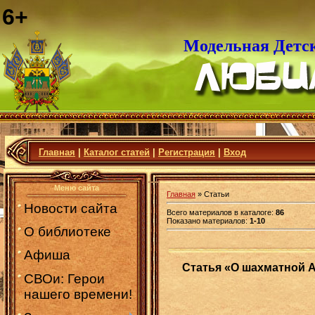
6+
Модельная Детс
Главная
|
Каталог статей
|
Регистрация
|
Вход
Меню сайта
Главная
»
Статьи
Новости сайта
Всего материалов в каталоге
:
86
Показано материалов
:
1-10
О библиотеке
Афиша
Статья «О шахматной А
СВОи: Герои
нашего времени!