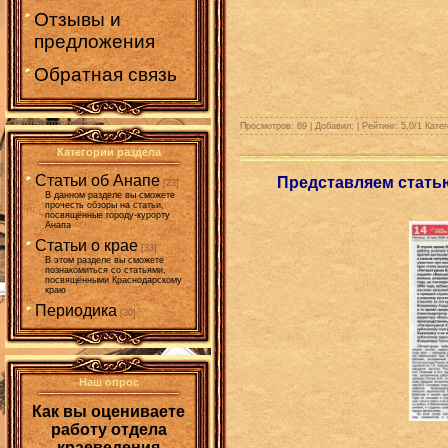
Отзывы и
предложения
Обратная связь
Просмотров: 69 | Добавил:
| Рейтинг:
5.0
/
1
Катег
Категории раздела
Статьи об Анапе
Представляем статью
[23]
В данном разделе вы сможете
прочесть обзоры на статьи,
посвящённые городу-курорту
Анапа
Статьи о крае
[33]
В этом разделе вы сможете
познакомиться со статьями,
посвящёнными Краснодарскому
краю
Периодика
[30]
Наш опрос
Как вы оцениваете
работу отдела
краеведения