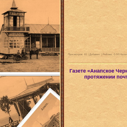
Просмотров: 61 | Добавил:
| Рейтинг:
0.0
/
0
Катег
Газете «Анапское Чер
протяжении почт