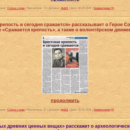
ория:
Статьи о крае
|
Просмотров:
73
|
Добавил:
djubf1
|
Дата:
08.06.2026
|
Комментарии (0)
репость и сегодня сражается» рассказывает о Герое С
е «Сражается крепость», а также о волонтёрском движ
продолжить
ория:
Статьи о крае
|
Просмотров:
61
|
Добавил:
djubf1
|
Дата:
30.05.2026
|
Комментарии (0)
ых древних ценных вещах» расскажет о археологическ