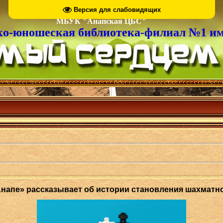
Версия для слабовидящих
МБУК "Анапская ЦБС"
ко-юношеская библиотека-филиал №1 им
напе» рассказывает об истории становления шахматног