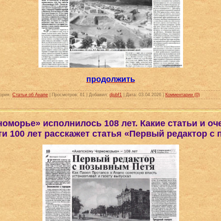
продолжить
ория:
Статьи об Анапе
|
Просмотров:
61
|
Добавил:
djubf1
|
Дата:
03.04.2026
|
Комментарии (0)
номорье» исполнилось 108 лет. Какие статьи и оч
и 100 лет расскажет статья «Первый редактор с