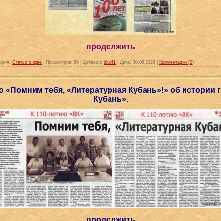
продолжить
ория:
Статьи о крае
|
Просмотров:
69
|
Добавил:
djubf1
|
Дата:
30.06.2026
|
Комментарии (0)
 «Помним тебя, «Литературная Кубань»!» об истории 
Кубань».
продолжить