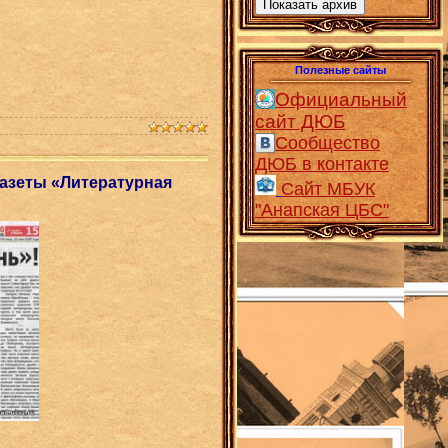
Показать архив
Полезные сайты
Официальный
сайт ДЮБ
Сообщество
ДЮБ в контакте
газеты «Литературная
Сайт МБУК
"Анапская ЦБС"