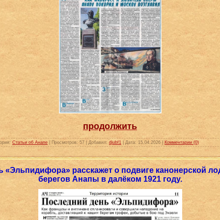
продолжить
ория:
Статьи об Анапе
|
Просмотров:
57
|
Добавил:
djubf1
|
Дата:
15.04.2026
|
Комментарии (0)
ь «Эльпидифора» расскажет о подвиге канонерской ло
берегов Анапы в далёком 1921 году.