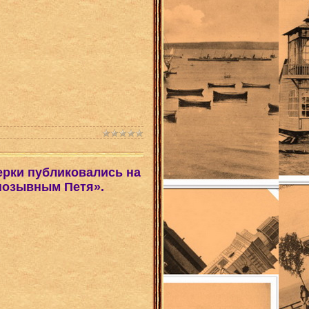
ерки публиковались на
 позывным Петя».