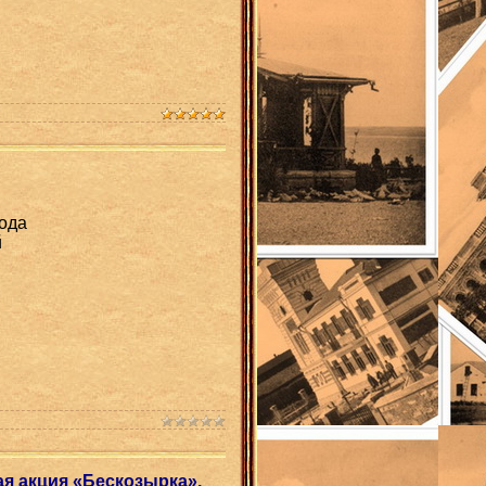
хода
й
ая акция «Бескозырка».