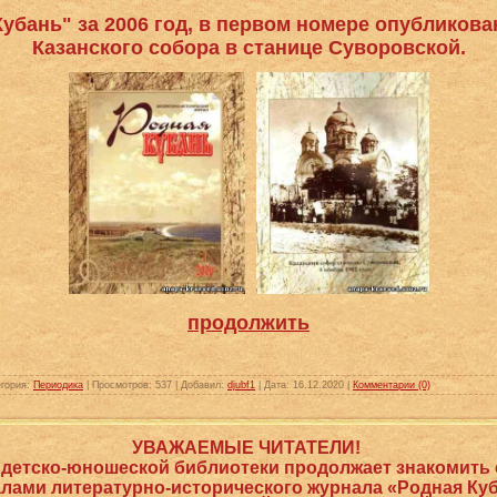
убань" за 2006 год, в первом номере опубликова
Казанского собора в станице Суворовской.
продолжить
гория:
Периодика
|
Просмотров:
537
|
Добавил:
djubf1
|
Дата:
16.12.2020
|
Комментарии (0)
УВАЖАЕМЫЕ ЧИТАТЕЛИ!
 детско-юношеской библиотеки продолжает знакомить
лами литературно-исторического журнала «Родная Ку