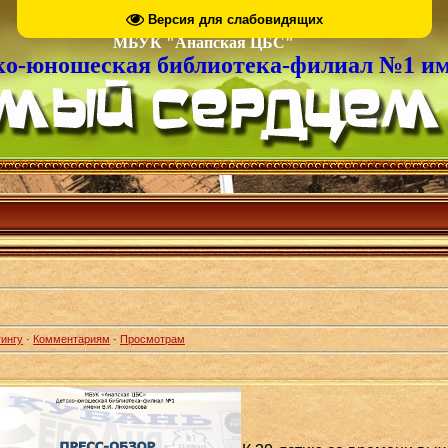
Версия для слабовидящих
МБУК "Анапская ЦБС"
ко-юношеская библиотека-филиал №1 им
ингу
·
Комментариям
·
Просмотрам