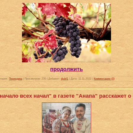
продолжить
гория:
Периодика
|
Просмотров:
230
|
Добавил:
djubf1
|
Дата:
11.11.2022
|
Комментарии (0)
начало всех начал" в газете "Анапа" расскажет 