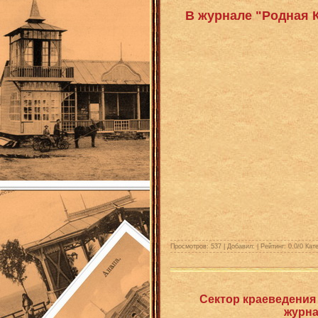
В журнале "Родная К
Просмотров: 537 | Добавил:
| Рейтинг:
0.0
/
0
Кате
Сектор краеведения
журна