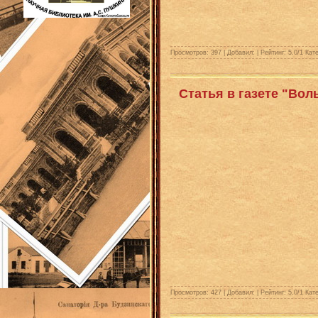
Просмотров: 397 | Добавил:
| Рейтинг:
5.0
/
1
Кате
Статья в газете "Во
Просмотров: 427 | Добавил:
| Рейтинг:
5.0
/
1
Кате