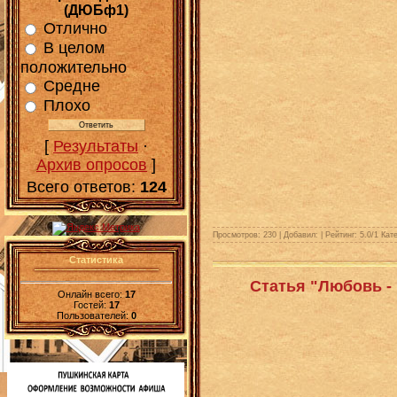
(ДЮБф1)
Отлично
В целом
положительно
Средне
Плохо
[
Результаты
·
Архив опросов
]
Всего ответов:
124
Просмотров: 230 | Добавил:
| Рейтинг:
5.0
/
1
Кате
Статистика
Статья "Любовь - 
Онлайн всего:
17
Гостей:
17
Пользователей:
0