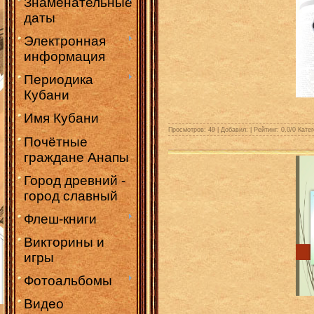
Знаменательные
даты
Электронная
информация
Периодика
Кубани
Имя Кубани
Просмотров: 49 | Добавил:
| Рейтинг:
0.0
/
0
Катег
Почётные
граждане Анапы
Город древний -
город славный
Флеш-книги
Викторины и
игры
Фотоальбомы
Видео