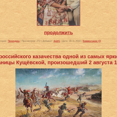
продолжить
гория:
Периодика
|
Просмотров:
272
|
Добавил:
djubf1
|
Дата:
08.11.2022
|
Комментарии (0)
российского казачества одной из самых ярк
аницы Кущёвской, произошедший 2 августа 1