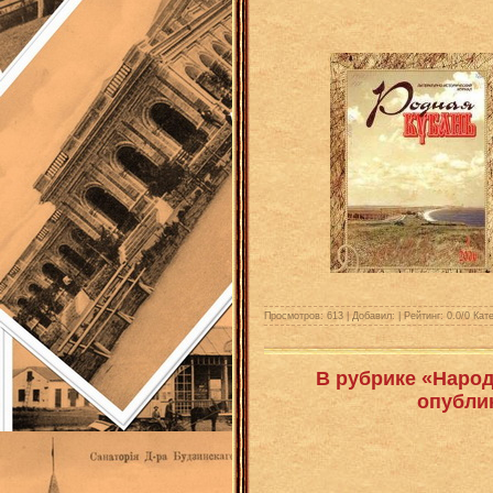
Просмотров: 613 | Добавил:
| Рейтинг:
0.0
/
0
Кате
В рубрике «Народ
опубли