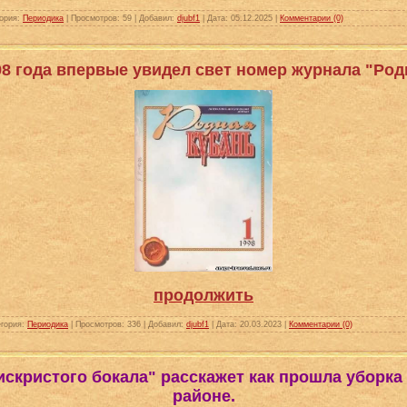
ория:
Периодика
|
Просмотров:
59
|
Добавил:
djubf1
|
Дата:
05.12.2025
|
Комментарии (0)
98 года впервые увидел свет номер журнала "Род
продолжить
гория:
Периодика
|
Просмотров:
336
|
Добавил:
djubf1
|
Дата:
20.03.2023
|
Комментарии (0)
 искристого бокала" расскажет как прошла уборка
районе.