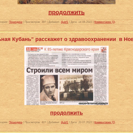
продолжить
гория:
Периодика
|
Просмотров:
397
|
Добавил:
djubf1
|
Дата:
14.08.2022
|
Комментарии (0)
льная Кубань" расскажет о здравоохранении в Но
продолжить
гория:
Периодика
|
Просмотров:
427
|
Добавил:
djubf1
|
Дата:
20.07.2022
|
Комментарии (0)