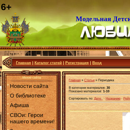
6+
Модельная Детс
Главная
|
Каталог статей
|
Регистрация
|
Вход
Меню сайта
Главная
»
Статьи
» Периодика
Новости сайта
В категории материалов
:
30
Показано материалов
:
1-10
О библиотеке
Сортировать по
:
Дате
·
Названию
·
Рейт
Афиша
СВОи: Герои
нашего времени!