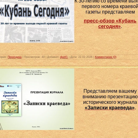
К 30-летию со времени вы
первого номера краево
газеты представляем
пресс-обзор «Кубань
сегодня»
.
ория:
Периодика
|
Просмотров:
49
|
Добавил:
djubf1
|
Дата:
22.02.2026
|
Комментарии (0)
Представляем вашему
вниманию презентацию
исторического журнала
«Записки краеведа»
.