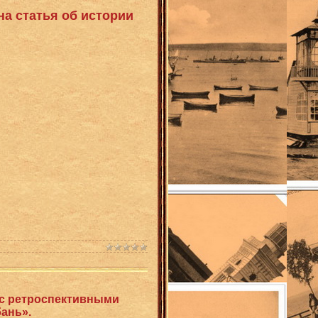
на статья об истории
 с ретроспективными
бань».