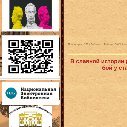
Просмотров: 272 | Добавил:
| Рейтинг:
5.0
/
1
Кате
В славной истории 
бой у ст