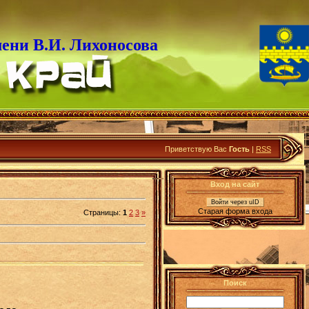
ени В.И. Лихоносова
Приветствую Вас
Гость
|
RSS
Вход на сайт
Войти через uID
Старая форма входа
Страницы
:
1
2
3
»
Поиск