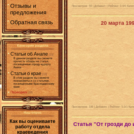
Отзывы и
Просмотров: 59 | Добавил:
| Рейтинг:
0.0
/
0
Катег
предложения
Обратная связь
20 марта 19
Категории раздела
Статьи об Анапе
[23]
В данном разделе вы сможете
прочесть обзоры на статьи,
посвящённые городу-курорту
Анапа
Статьи о крае
[33]
В этом разделе вы сможете
познакомиться со статьями,
посвящёнными Краснодарскому
краю
Периодика
[30]
Просмотров: 336 | Добавил:
| Рейтинг:
5.0
/
1
Кате
Наш опрос
Как вы оцениваете
Статья "От грозди до
работу отдела
краеведения