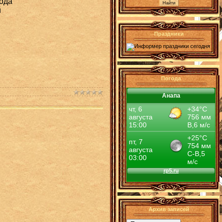
хода
й
Праздники
Погода
Анапа
Архив записей