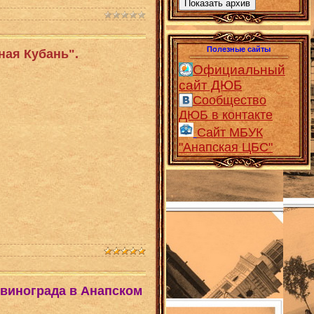
Показать архив
Полезные сайты
ная Кубань".
Официальный
сайт ДЮБ
Сообщество
ДЮБ в контакте
Сайт МБУК
"Анапская ЦБС"
 винограда в Анапском