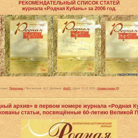
РЕКОМЕНДАТЕЛЬНЫЙ СПИСОК СТАТЕЙ
журнала «Родная Кубань» за 2006 год.
гория:
Периодика
|
Просмотров:
613
|
Добавил:
djubf1
|
Дата:
11.12.2020
|
Комментарии (0)
ный архив» в первом номере журнала «Родная Ку
кованы статьи, посвящённые 60-летию Великой 